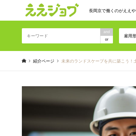
長岡京で働くのがええや
and
雇用
or
紹介ページ
未来のランドスケープを共に築こう！