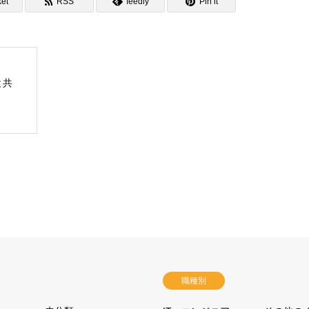
et
RSS
feedly
Pin it
と共
職種別