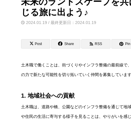
未来のランドスケープを共
じる旅に出よう♪
2024.01.19 / 最終更新日：2024.01.19
Post
Share
RSS
Pin 
土木職で働くことは、街づくりやインフラ整備の最前線で
の力で新たな可能性を切り拓いていく仲間を募集していま
1. 地域社会への貢献
土木職は、道路や橋、公園などのインフラ整備を通じて地
や住民の生活に寄与する様子を見ることは、やりがいを感