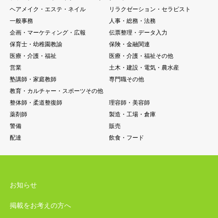
ヘアメイク・エステ・ネイル
リラクゼーション・セラピスト
一般事務
人事・総務・法務
企画・マーケティング・広報
伝票整理・データ入力
保育士・幼稚園教諭
保険・金融関連
医療・介護・福祉
医療・介護・福祉その他
営業
土木・建設・電気・農水産
塾講師・家庭教師
専門職その他
教育・カルチャー・スポーツその他
整体師・柔道整復師
理容師・美容師
薬剤師
製造・工場・倉庫
警備
販売
配達
飲食・フード
お知らせ
掲載をお考えの方へ