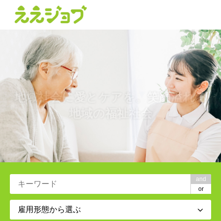
地域社会に愛とケアを。笑顔溢れる
地域の福祉社会
and
or