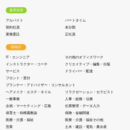
雇用形態
アルバイト
パートタイム
契約社員
未分類
業務委託
正社員
職種別
IT・エンジニア
その他のオフィスワーク
インストラクター・コーチ
クリエイティブ・編集・出版
サービス
ドライバー・配達
フロント・受付
プランナー・アドバイザー・コンサルタント
ヘアメイク・エステ・ネイル
リラクゼーション・セラピスト
一般事務
人事・総務・法務
企画・マーケティング・広報
伝票整理・データ入力
保育士・幼稚園教諭
保険・金融関連
医療・介護・福祉
医療・介護・福祉その他
営業
土木・建設・電気・農水産