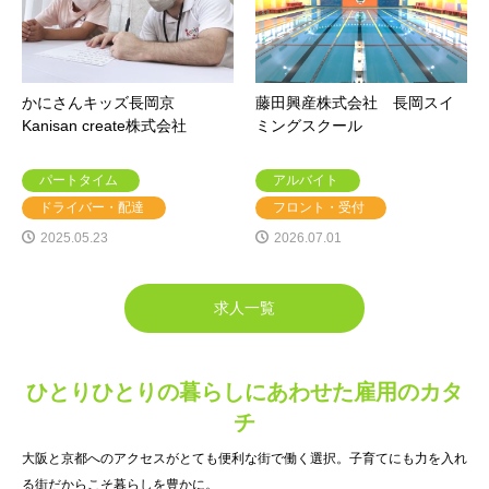
かにさんキッズ長岡京
藤田興産株式会社 長岡スイ
Kanisan create株式会社
ミングスクール
パートタイム
アルバイト
ドライバー・配達
フロント・受付
2025.05.23
2026.07.01
求人一覧
ひとりひとりの暮らしにあわせた雇用のカタ
チ
大阪と京都へのアクセスがとても便利な街で働く選択。子育てにも力を入れ
る街だからこそ暮らしを豊かに。