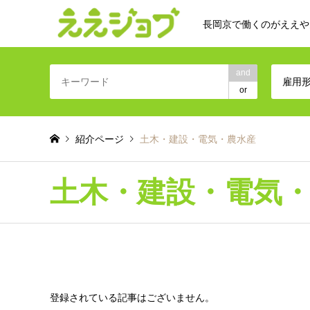
長岡京で働くのがええや
and
雇用
or
紹介ページ
土木・建設・電気・農水産
土木・建設・電気
登録されている記事はございません。