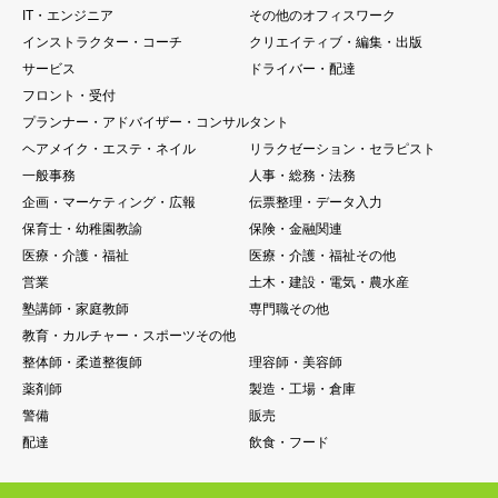
IT・エンジニア
その他のオフィスワーク
インストラクター・コーチ
クリエイティブ・編集・出版
サービス
ドライバー・配達
フロント・受付
プランナー・アドバイザー・コンサルタント
ヘアメイク・エステ・ネイル
リラクゼーション・セラピスト
一般事務
人事・総務・法務
企画・マーケティング・広報
伝票整理・データ入力
保育士・幼稚園教諭
保険・金融関連
医療・介護・福祉
医療・介護・福祉その他
営業
土木・建設・電気・農水産
塾講師・家庭教師
専門職その他
教育・カルチャー・スポーツその他
整体師・柔道整復師
理容師・美容師
薬剤師
製造・工場・倉庫
警備
販売
配達
飲食・フード