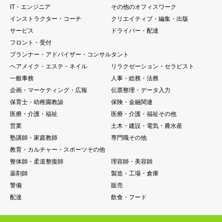
IT・エンジニア
その他のオフィスワーク
インストラクター・コーチ
クリエイティブ・編集・出版
サービス
ドライバー・配達
フロント・受付
プランナー・アドバイザー・コンサルタント
ヘアメイク・エステ・ネイル
リラクゼーション・セラピスト
一般事務
人事・総務・法務
企画・マーケティング・広報
伝票整理・データ入力
保育士・幼稚園教諭
保険・金融関連
医療・介護・福祉
医療・介護・福祉その他
営業
土木・建設・電気・農水産
塾講師・家庭教師
専門職その他
教育・カルチャー・スポーツその他
整体師・柔道整復師
理容師・美容師
薬剤師
製造・工場・倉庫
警備
販売
配達
飲食・フード