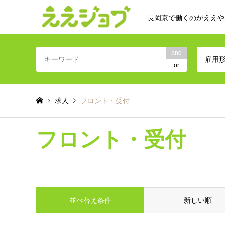
長岡京で働くのがええや
and
雇用
or
求人
フロント・受付
フロント・受付
並べ替え条件
新しい順