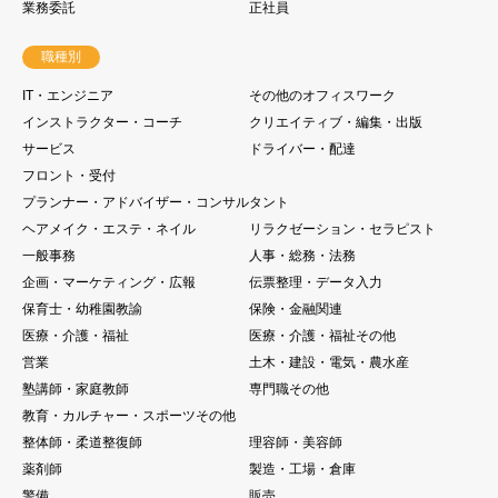
業務委託
正社員
職種別
IT・エンジニア
その他のオフィスワーク
インストラクター・コーチ
クリエイティブ・編集・出版
サービス
ドライバー・配達
フロント・受付
プランナー・アドバイザー・コンサルタント
ヘアメイク・エステ・ネイル
リラクゼーション・セラピスト
一般事務
人事・総務・法務
企画・マーケティング・広報
伝票整理・データ入力
保育士・幼稚園教諭
保険・金融関連
医療・介護・福祉
医療・介護・福祉その他
営業
土木・建設・電気・農水産
塾講師・家庭教師
専門職その他
教育・カルチャー・スポーツその他
整体師・柔道整復師
理容師・美容師
薬剤師
製造・工場・倉庫
警備
販売