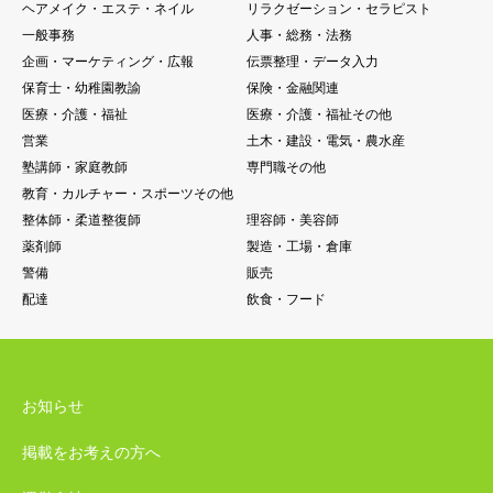
ヘアメイク・エステ・ネイル
リラクゼーション・セラピスト
一般事務
人事・総務・法務
企画・マーケティング・広報
伝票整理・データ入力
保育士・幼稚園教諭
保険・金融関連
医療・介護・福祉
医療・介護・福祉その他
営業
土木・建設・電気・農水産
塾講師・家庭教師
専門職その他
教育・カルチャー・スポーツその他
整体師・柔道整復師
理容師・美容師
薬剤師
製造・工場・倉庫
警備
販売
配達
飲食・フード
お知らせ
掲載をお考えの方へ